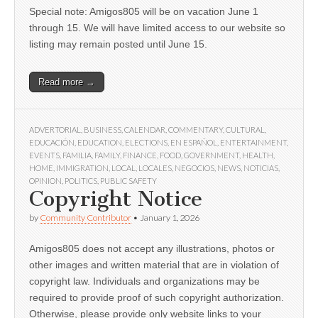
Special note: Amigos805 will be on vacation June 1
through 15. We will have limited access to our website so
listing may remain posted until June 15.
Read more →
ADVERTORIAL
,
BUSINESS
,
CALENDAR
,
COMMENTARY
,
CULTURAL
,
EDUCACIÓN
,
EDUCATION
,
ELECTIONS
,
EN ESPAÑOL
,
ENTERTAINMENT
,
EVENTS
,
FAMILIA
,
FAMILY
,
FINANCE
,
FOOD
,
GOVERNMENT
,
HEALTH
,
HOME
,
IMMIGRATION
,
LOCAL
,
LOCALES
,
NEGOCIOS
,
NEWS
,
NOTICIAS
,
OPINION
,
POLITICS
,
PUBLIC SAFETY
Copyright Notice
by
Community Contributor
•
January 1, 2026
Amigos805 does not accept any illustrations, photos or
other images and written material that are in violation of
copyright law. Individuals and organizations may be
required to provide proof of such copyright authorization.
Otherwise, please provide only website links to your