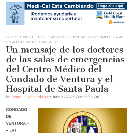
COMMENTARY
,
CULTURAL
,
EDUCACIÓN
,
EN ESPAÑOL
,
GOVERNMENT
,
LOCAL
,
LOCALES
,
NEWS
,
NOTICIAS
,
SALUD
Un mensaje de los doctores
de las salas de emergencias
del Centro Médico del
Condado de Ventura y el
Hospital de Santa Paula
on
by
Community Contributor
•
June 9, 2020
•
Comments Off
Un
mensaje
CONDADO
de
los
DE
doctores
VENTURA
–
de
las
– Las