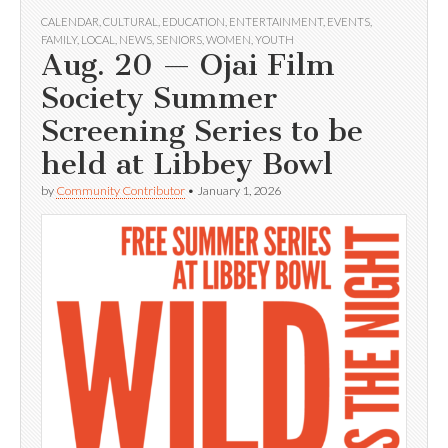
CALENDAR
,
CULTURAL
,
EDUCATION
,
ENTERTAINMENT
,
EVENTS
,
FAMILY
,
LOCAL
,
NEWS
,
SENIORS
,
WOMEN
,
YOUTH
Aug. 20 — Ojai Film
Society Summer
Screening Series to be
held at Libbey Bowl
by
Community Contributor
•
January 1, 2026