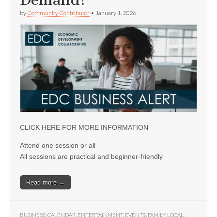
Demand!
by
Community Contributor
•
January 1, 2026
CLICK HERE FOR MORE INFORMATION
Attend one session or all
All sessions are practical and beginner-friendly
Read more →
BUSINESS
,
CALENDAR
,
ENTERTAINMENT
,
EVENTS
,
FAMILY
,
LOCAL
,