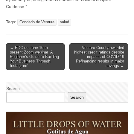
Cuídense.”
Tags:
Condado de Ventura
salud
Post
← EDC on June 10 to
Ventura County awarded
present Zoom webinar ‘A
highest credit ratings despite
navigation
Beginner’s Guide to Building
impacts of COVID-19
Your Business Through
Refinancing results in major
Instagram’
savings →
Search
Search