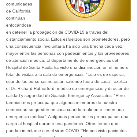
salas
comunidades
de
de California
emergencias
del
continúan
Centro
enfocándose
Médico
del
en detener la propagación de COVID-19 a través del
Condado
distanciamiento social. Estos esfuerzos son prometedores, pero
de
Ventura
una consecuencia involuntaria ha sido una brecha cada vez
y
mayor entre las personas con padecimientos y los proveedores
el
de atención médica. El departamento de emergencias del
Hospital
de
Hospital de Santa Paula ha visto una disminución en el número
Santa
total de visitas a la sala de emergencias. “Esto es de esperar,
Paula
cuando las personas no están saliendo fuera de casa”, explica
el Dr. Richard Rutherford, médico de emergencias y director de
calidad y seguridad de Seaside Emergency Associates. “Pero
también nos preocupa que algunos miembros de nuestra
comunidad se queden en casa cuando realmente tienen una
emergencia médica”. A algunas personas les preocupa ser una
carga al hospital durante una pandemia. Otros temen que
puedan infectarse con el virus COVID. “Hemos visto pacientes