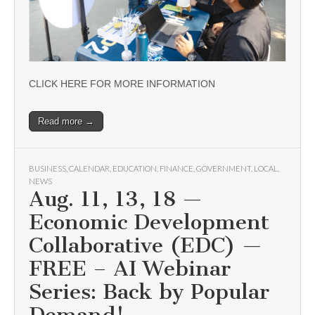
CLICK HERE FOR MORE INFORMATION
Read more →
BUSINESS
,
CALENDAR
,
EDUCATION
,
FINANCE
,
GOVERNMENT
,
LOCAL
,
NEWS
Aug. 11, 13, 18 —
Economic Development
Collaborative (EDC) —
FREE – AI Webinar
Series: Back by Popular