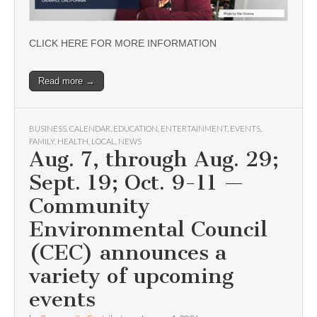
CLICK HERE FOR MORE INFORMATION
Read more →
BUSINESS
,
CALENDAR
,
EDUCATION
,
ENTERTAINMENT
,
EVENTS
,
FAMILY
,
HEALTH
,
LOCAL
,
NEWS
Aug. 7, through Aug. 29;
Sept. 19; Oct. 9-11 —
Community
Environmental Council
(CEC) announces a
variety of upcoming
events