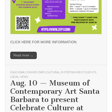
CLICK HERE FOR MORE INFORMATION
Read more →
CALENDAR
,
COMMENTARY
,
CULTURAL
,
ENTERTAINMENT
,
EVENTS
,
LOCAL
,
NEWS
Aug. 10 — Museum of
Contemporary Art Santa
Barbara to present
Celebrate Culture at