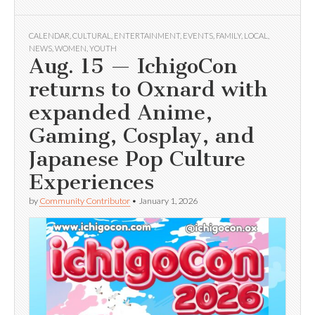
CALENDAR
,
CULTURAL
,
ENTERTAINMENT
,
EVENTS
,
FAMILY
,
LOCAL
,
NEWS
,
WOMEN
,
YOUTH
Aug. 15 — IchigoCon
returns to Oxnard with
expanded Anime,
Gaming, Cosplay, and
Japanese Pop Culture
Experiences
by
Community Contributor
•
January 1, 2026