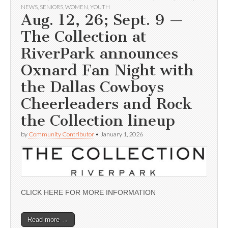
NEWS
,
SENIORS
,
WOMEN
,
YOUTH
Aug. 12, 26; Sept. 9 —
The Collection at
RiverPark announces
Oxnard Fan Night with
the Dallas Cowboys
Cheerleaders and Rock
the Collection lineup
by
Community Contributor
•
January 1, 2026
CLICK HERE FOR MORE INFORMATION
Read more →