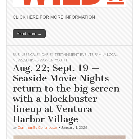
CLICK HERE FOR MORE INFORMATION
Read more →
BUSINESS
,
CALENDAR
,
ENTERTAINMENT
,
EVENTS
,
FAMILY
,
LOCAL
,
NEWS
,
SENIORS
,
WOMEN
,
YOUTH
Aug. 22; Sept. 19 —
Seaside Movie Nights
return to the big screen
with a blockbuster
lineup at Ventura
Harbor Village
by
Community Contributor
•
January 1, 2026