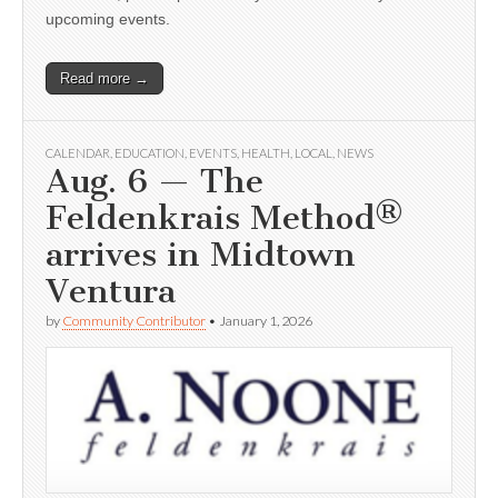
upcoming events.
Read more →
CALENDAR
,
EDUCATION
,
EVENTS
,
HEALTH
,
LOCAL
,
NEWS
Aug. 6 — The
Feldenkrais Method®
arrives in Midtown
Ventura
by
Community Contributor
•
January 1, 2026