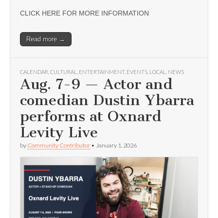
CLICK HERE FOR MORE INFORMATION
Read more →
CALENDAR
,
CULTURAL
,
ENTERTAINMENT
,
EVENTS
,
LOCAL
,
NEWS
Aug. 7-9 — Actor and
comedian Dustin Ybarra
performs at Oxnard
Levity Live
by
Community Contributor
•
January 1, 2026