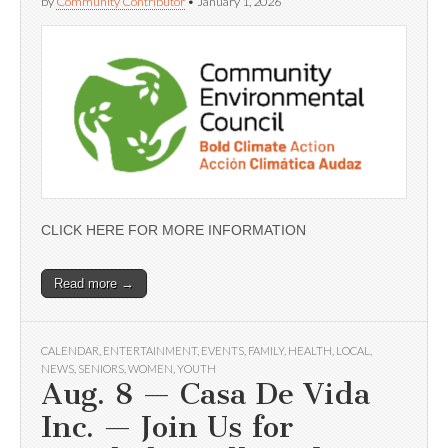
by
Community Contributor
•
January 1, 2026
CLICK HERE FOR MORE INFORMATION
Read more →
CALENDAR
,
ENTERTAINMENT
,
EVENTS
,
FAMILY
,
HEALTH
,
LOCAL
,
NEWS
,
SENIORS
,
WOMEN
,
YOUTH
Aug. 8 — Casa De Vida
Inc. — Join Us for