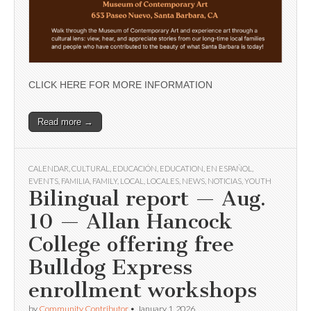
CLICK HERE FOR MORE INFORMATION
Read more →
CALENDAR
,
CULTURAL
,
EDUCACIÓN
,
EDUCATION
,
EN ESPAÑOL
,
EVENTS
,
FAMILIA
,
FAMILY
,
LOCAL
,
LOCALES
,
NEWS
,
NOTICIAS
,
YOUTH
Bilingual report — Aug.
10 — Allan Hancock
College offering free
Bulldog Express
enrollment workshops
by
Community Contributor
•
January 1, 2026