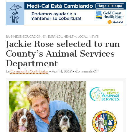
BUSINESS
,
EDUCACIÓN
,
EN ESPAÑOL
,
HEALTH
,
LOCAL
,
NEWS
Jackie Rose selected to run
County’s Animal Services
Department
on
by
Community Contributor
•
April 1, 2019
•
Comments Off
Jackie
Rose
selected
to
run
County’s
Animal
Services
Department