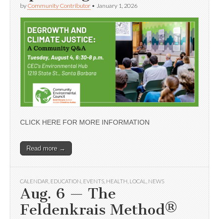
by
Community Contributor
•
January 1, 2026
CLICK HERE FOR MORE INFORMATION
Read more →
CALENDAR
,
EDUCATION
,
EVENTS
,
HEALTH
,
LOCAL
,
NEWS
Aug. 6 — The
Feldenkrais Method®