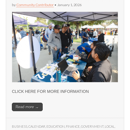
by
Community Contributor
•
January 1, 2026
CLICK HERE FOR MORE INFORMATION
Read more →
BUSINESS
,
CALENDAR
,
EDUCATION
,
FINANCE
,
GOVERNMENT
,
LOCAL
,