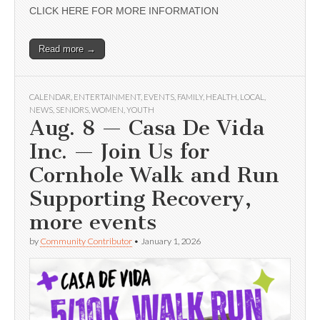
CLICK HERE FOR MORE INFORMATION
Read more →
CALENDAR
,
ENTERTAINMENT
,
EVENTS
,
FAMILY
,
HEALTH
,
LOCAL
,
NEWS
,
SENIORS
,
WOMEN
,
YOUTH
Aug. 8 — Casa De Vida
Inc. — Join Us for
Cornhole Walk and Run
Supporting Recovery,
more events
by
Community Contributor
•
January 1, 2026