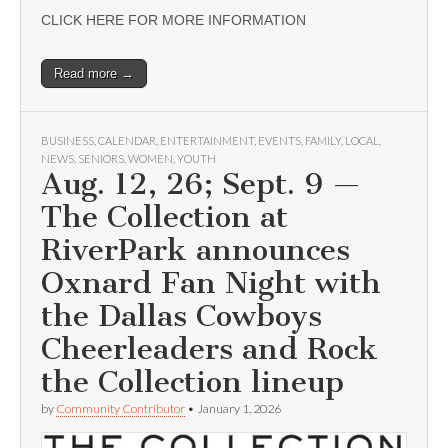
CLICK HERE FOR MORE INFORMATION
Read more →
BUSINESS
,
CALENDAR
,
ENTERTAINMENT
,
EVENTS
,
FAMILY
,
LOCAL
,
NEWS
,
SENIORS
,
WOMEN
,
YOUTH
Aug. 12, 26; Sept. 9 —
The Collection at
RiverPark announces
Oxnard Fan Night with
the Dallas Cowboys
Cheerleaders and Rock
the Collection lineup
by
Community Contributor
•
January 1, 2026