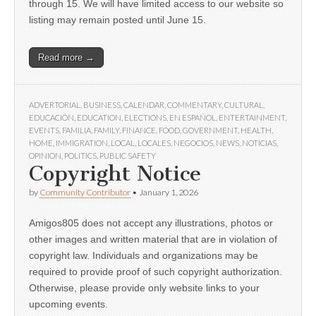
through 15. We will have limited access to our website so
listing may remain posted until June 15.
Read more →
ADVERTORIAL
,
BUSINESS
,
CALENDAR
,
COMMENTARY
,
CULTURAL
,
EDUCACIÓN
,
EDUCATION
,
ELECTIONS
,
EN ESPAÑOL
,
ENTERTAINMENT
,
EVENTS
,
FAMILIA
,
FAMILY
,
FINANCE
,
FOOD
,
GOVERNMENT
,
HEALTH
,
HOME
,
IMMIGRATION
,
LOCAL
,
LOCALES
,
NEGOCIOS
,
NEWS
,
NOTICIAS
,
OPINION
,
POLITICS
,
PUBLIC SAFETY
Copyright Notice
by
Community Contributor
•
January 1, 2026
Amigos805 does not accept any illustrations, photos or
other images and written material that are in violation of
copyright law. Individuals and organizations may be
required to provide proof of such copyright authorization.
Otherwise, please provide only website links to your
upcoming events.