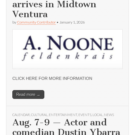
arrives in Midtown
Ventura
by
Community Contributor
•
January 1, 2026
CLICK HERE FOR MORE INFORMATION
Read more →
CALENDAR
,
CULTURAL
,
ENTERTAINMENT
,
EVENTS
,
LOCAL
,
NEWS
Aug. 7-9 — Actor and
comedian Dustin Ybarra