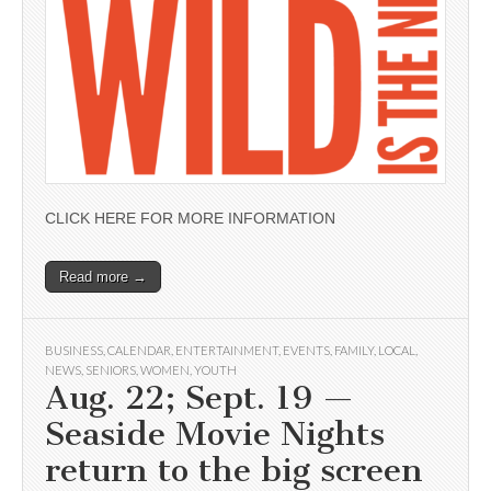
CLICK HERE FOR MORE INFORMATION
Read more →
BUSINESS
,
CALENDAR
,
ENTERTAINMENT
,
EVENTS
,
FAMILY
,
LOCAL
,
NEWS
,
SENIORS
,
WOMEN
,
YOUTH
Aug. 22; Sept. 19 —
Seaside Movie Nights
return to the big screen