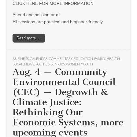
CLICK HERE FOR MORE INFORMATION
Attend one session or all
All sessions are practical and beginner-friendly
Read more →
BUSINESS
,
CALENDAR
,
COMMENTARY
,
EDUCATION
,
FAMILY
,
HEALTH
,
LOCAL
,
NEWS
,
POLITICS
,
SENIORS
,
WOMEN
,
YOUTH
Aug. 4 — Community
Environmental Council
(CEC) — Degrowth &
Climate Justice:
Rethinking Our
Economic Systems, more
upcoming events