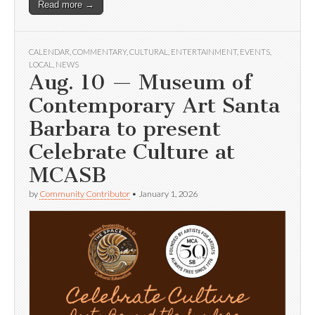
Read more →
CALENDAR
,
COMMENTARY
,
CULTURAL
,
ENTERTAINMENT
,
EVENTS
,
LOCAL
,
NEWS
Aug. 10 — Museum of
Contemporary Art Santa
Barbara to present
Celebrate Culture at
MCASB
by
Community Contributor
•
January 1, 2026