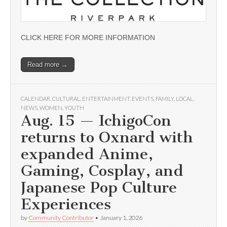
CLICK HERE FOR MORE INFORMATION
Read more →
CALENDAR
,
CULTURAL
,
ENTERTAINMENT
,
EVENTS
,
FAMILY
,
LOCAL
,
NEWS
,
WOMEN
,
YOUTH
Aug. 15 — IchigoCon
returns to Oxnard with
expanded Anime,
Gaming, Cosplay, and
Japanese Pop Culture
Experiences
by
Community Contributor
•
January 1, 2026