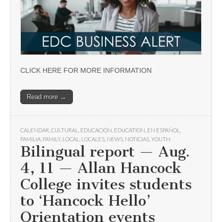
CLICK HERE FOR MORE INFORMATION
Read more →
CALENDAR
,
CULTURAL
,
EDUCACIÓN
,
EDUCATION
,
EN ESPAÑOL
,
FAMILIA
,
FAMILY
,
LOCAL
,
LOCALES
,
NEWS
,
NOTICIAS
,
YOUTH
Bilingual report — Aug.
4, 11 — Allan Hancock
College invites students
to ‘Hancock Hello’
Orientation events