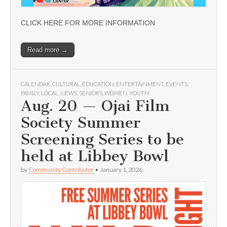
CLICK HERE FOR MORE INFORMATION
Read more →
CALENDAR
,
CULTURAL
,
EDUCATION
,
ENTERTAINMENT
,
EVENTS
,
FAMILY
,
LOCAL
,
NEWS
,
SENIORS
,
WOMEN
,
YOUTH
Aug. 20 — Ojai Film
Society Summer
Screening Series to be
held at Libbey Bowl
by
Community Contributor
•
January 1, 2026