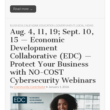
Read more →
BUSINESS
,
CALENDAR
,
EDUCATION
,
GOVERNMENT
,
LOCAL
,
NEWS
Aug. 4, 11, 19; Sept. 10,
15 — Economic
Development
Collaborative (EDC) —
Protect Your Business
with NO-COST
Cybersecurity Webinars
by
Community Contributor
•
January 1, 2026