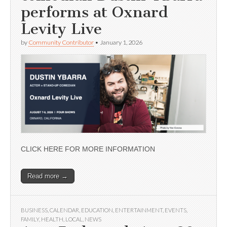
performs at Oxnard
Levity Live
by
Community Contributor
•
January 1, 2026
CLICK HERE FOR MORE INFORMATION
Read more →
BUSINESS
,
CALENDAR
,
EDUCATION
,
ENTERTAINMENT
,
EVENTS
,
FAMILY
,
HEALTH
,
LOCAL
,
NEWS