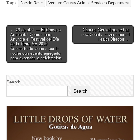
Tags:
Jackie Rose
Ventura County Animal Services Department
Post
← 26 de abril — El Consejo
Charles Genkel named as
Ambiental Comunitario
new County Environmental
navigation
Anuncia el Festival del Día
Health Director →
de la Tierra SB 2019
Concierto de viernes por la
noche con evento agregado
para extender la celebración
Search
Search