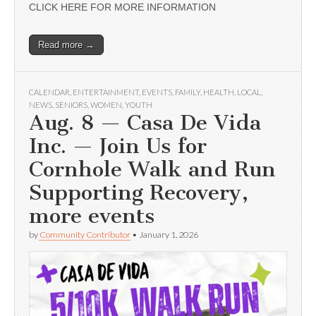
CLICK HERE FOR MORE INFORMATION
Read more →
CALENDAR
,
ENTERTAINMENT
,
EVENTS
,
FAMILY
,
HEALTH
,
LOCAL
,
NEWS
,
SENIORS
,
WOMEN
,
YOUTH
Aug. 8 — Casa De Vida
Inc. — Join Us for
Cornhole Walk and Run
Supporting Recovery,
more events
by
Community Contributor
•
January 1, 2026