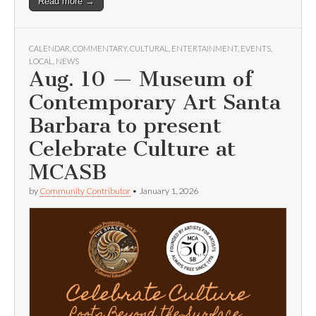
Read more →
CALENDAR
,
COMMENTARY
,
CULTURAL
,
ENTERTAINMENT
,
EVENTS
,
LOCAL
,
NEWS
Aug. 10 — Museum of
Contemporary Art Santa
Barbara to present
Celebrate Culture at
MCASB
by
Community Contributor
•
January 1, 2026