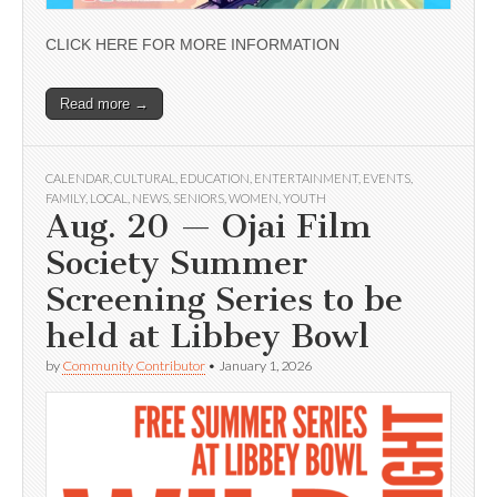
CLICK HERE FOR MORE INFORMATION
Read more →
CALENDAR
,
CULTURAL
,
EDUCATION
,
ENTERTAINMENT
,
EVENTS
,
FAMILY
,
LOCAL
,
NEWS
,
SENIORS
,
WOMEN
,
YOUTH
Aug. 20 — Ojai Film
Society Summer
Screening Series to be
held at Libbey Bowl
by
Community Contributor
•
January 1, 2026