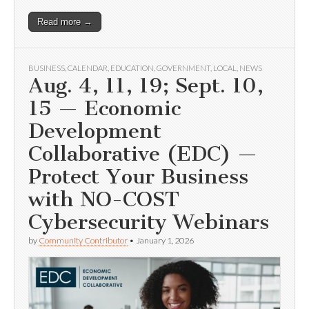
Read more →
BUSINESS
,
CALENDAR
,
EDUCATION
,
GOVERNMENT
,
LOCAL
,
NEWS
Aug. 4, 11, 19; Sept. 10,
15 — Economic
Development
Collaborative (EDC) —
Protect Your Business
with NO-COST
Cybersecurity Webinars
by
Community Contributor
•
January 1, 2026