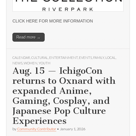
CLICK HERE FOR MORE INFORMATION
Read more →
CALENDAR
,
CULTURAL
,
ENTERTAINMENT
,
EVENTS
,
FAMILY
,
LOCAL
,
NEWS
,
WOMEN
,
YOUTH
Aug. 15 — IchigoCon
returns to Oxnard with
expanded Anime,
Gaming, Cosplay, and
Japanese Pop Culture
Experiences
by
Community Contributor
•
January 1, 2026