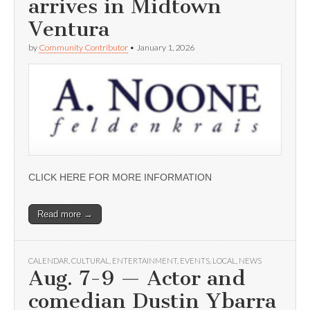
arrives in Midtown
Ventura
by
Community Contributor
•
January 1, 2026
CLICK HERE FOR MORE INFORMATION
Read more →
CALENDAR
,
CULTURAL
,
ENTERTAINMENT
,
EVENTS
,
LOCAL
,
NEWS
Aug. 7-9 — Actor and
comedian Dustin Ybarra