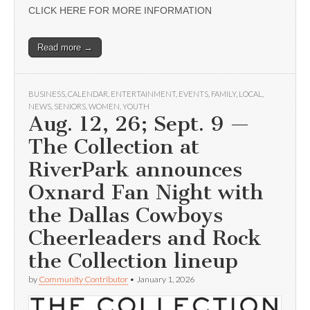
CLICK HERE FOR MORE INFORMATION
Read more →
BUSINESS
,
CALENDAR
,
ENTERTAINMENT
,
EVENTS
,
FAMILY
,
LOCAL
,
NEWS
,
SENIORS
,
WOMEN
,
YOUTH
Aug. 12, 26; Sept. 9 —
The Collection at
RiverPark announces
Oxnard Fan Night with
the Dallas Cowboys
Cheerleaders and Rock
the Collection lineup
by
Community Contributor
•
January 1, 2026