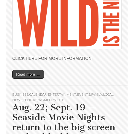
CLICK HERE FOR MORE INFORMATION
Read more →
BUSINESS
,
CALENDAR
,
ENTERTAINMENT
,
EVENTS
,
FAMILY
,
LOCAL
,
NEWS
,
SENIORS
,
WOMEN
,
YOUTH
Aug. 22; Sept. 19 —
Seaside Movie Nights
return to the big screen