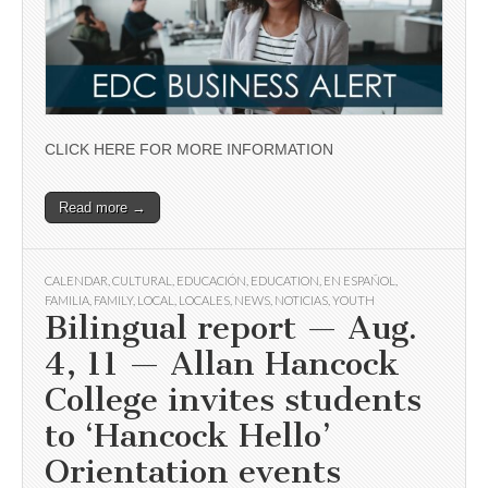
CLICK HERE FOR MORE INFORMATION
Read more →
CALENDAR
,
CULTURAL
,
EDUCACIÓN
,
EDUCATION
,
EN ESPAÑOL
,
FAMILIA
,
FAMILY
,
LOCAL
,
LOCALES
,
NEWS
,
NOTICIAS
,
YOUTH
Bilingual report — Aug.
4, 11 — Allan Hancock
College invites students
to ‘Hancock Hello’
Orientation events