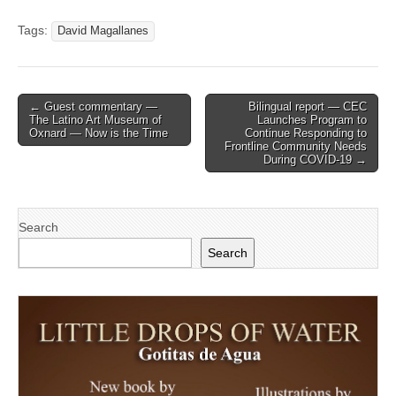
Tags:
David Magallanes
Post
← Guest commentary —
Bilingual report — CEC
The Latino Art Museum of
Launches Program to
navigation
Oxnard — Now is the Time
Continue Responding to
Frontline Community Needs
During COVID-19 →
Search
Search