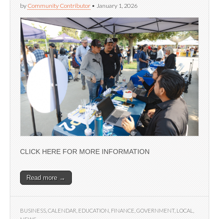
by
Community Contributor
•
January 1, 2026
CLICK HERE FOR MORE INFORMATION
Read more →
BUSINESS
,
CALENDAR
,
EDUCATION
,
FINANCE
,
GOVERNMENT
,
LOCAL
,