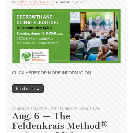
by
Community Contributor
•
January 1, 2026
CLICK HERE FOR MORE INFORMATION
Read more →
CALENDAR
,
EDUCATION
,
EVENTS
,
HEALTH
,
LOCAL
,
NEWS
Aug. 6 — The
Feldenkrais Method®