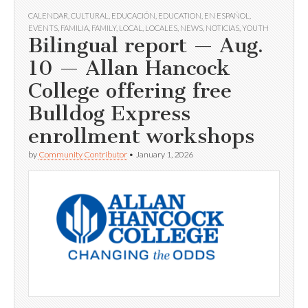
CALENDAR
,
CULTURAL
,
EDUCACIÓN
,
EDUCATION
,
EN ESPAÑOL
,
EVENTS
,
FAMILIA
,
FAMILY
,
LOCAL
,
LOCALES
,
NEWS
,
NOTICIAS
,
YOUTH
Bilingual report — Aug.
10 — Allan Hancock
College offering free
Bulldog Express
enrollment workshops
by
Community Contributor
•
January 1, 2026