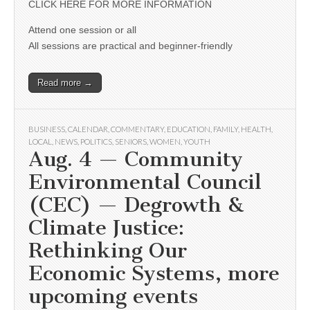
CLICK HERE FOR MORE INFORMATION
Attend one session or all
All sessions are practical and beginner-friendly
Read more →
BUSINESS
,
CALENDAR
,
COMMENTARY
,
EDUCATION
,
FAMILY
,
HEALTH
,
LOCAL
,
NEWS
,
POLITICS
,
SENIORS
,
WOMEN
,
YOUTH
Aug. 4 — Community
Environmental Council
(CEC) — Degrowth &
Climate Justice:
Rethinking Our
Economic Systems, more
upcoming events