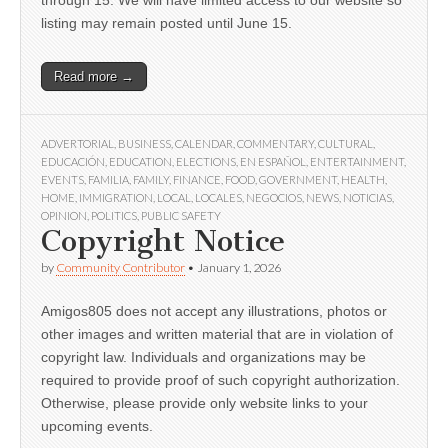
listing may remain posted until June 15.
Read more →
ADVERTORIAL
,
BUSINESS
,
CALENDAR
,
COMMENTARY
,
CULTURAL
,
EDUCACIÓN
,
EDUCATION
,
ELECTIONS
,
EN ESPAÑOL
,
ENTERTAINMENT
,
EVENTS
,
FAMILIA
,
FAMILY
,
FINANCE
,
FOOD
,
GOVERNMENT
,
HEALTH
,
HOME
,
IMMIGRATION
,
LOCAL
,
LOCALES
,
NEGOCIOS
,
NEWS
,
NOTICIAS
,
OPINION
,
POLITICS
,
PUBLIC SAFETY
Copyright Notice
by
Community Contributor
•
January 1, 2026
Amigos805 does not accept any illustrations, photos or
other images and written material that are in violation of
copyright law. Individuals and organizations may be
required to provide proof of such copyright authorization.
Otherwise, please provide only website links to your
upcoming events.