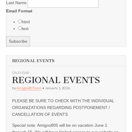
Last Name
Email Format
html
text
REGIONAL EVENTS
CALENDAR
REGIONAL EVENTS
by
Amigos805.com
•
January 1, 2026
PLEASE BE SURE TO CHECK WITH THE INDIVIDUAL
ORGANIZATIONS REGARDING POSTPONEMENT /
CANCELLATION OF EVENTS
Special note: Amigos805 will be on vacation June 1
through 15. We will have limited access to our website so