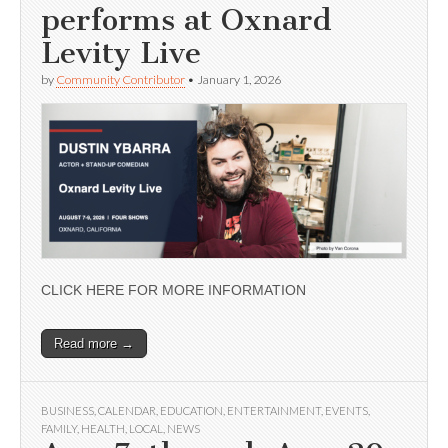
performs at Oxnard
Levity Live
by
Community Contributor
•
January 1, 2026
CLICK HERE FOR MORE INFORMATION
Read more →
BUSINESS
,
CALENDAR
,
EDUCATION
,
ENTERTAINMENT
,
EVENTS
,
FAMILY
,
HEALTH
,
LOCAL
,
NEWS