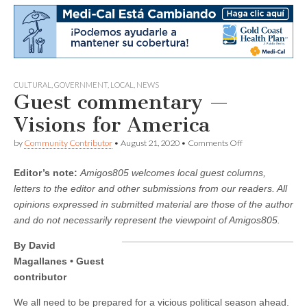
CULTURAL
,
GOVERNMENT
,
LOCAL
,
NEWS
Guest commentary —
Visions for America
on
by
Community Contributor
•
August 21, 2020
•
Comments Off
Guest
commentary
Editor’s note:
Amigos805 welcomes local guest columns,
—
Visions
letters to the editor and other submissions from our readers. All
for
opinions expressed in submitted material are those of the author
America
and do not necessarily represent the viewpoint of Amigos805.
By David
Magallanes • Guest
contributor
We all need to be prepared for a vicious political season ahead.