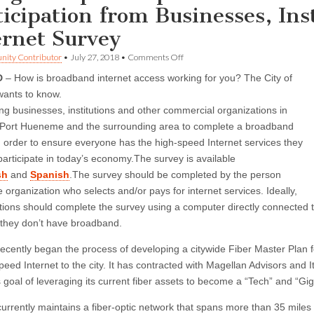
ticipation from Businesses, In
ernet Survey
on
ity Contributor
•
July 27, 2018
•
Comments Off
Bilingual
D
– How is broadband internet access working for you? The City of
report:
Input
ants to know.
Needed.
iting businesses, institutions and other commercial organizations in
Oxnard
Seeks
Port Hueneme and the surrounding area to complete a broadband
Participation
n order to ensure everyone has the high-speed Internet services they
from
Businesses,
participate in today’s economy.The survey is available
Institutions
sh
and
Spanish
.The survey should be completed by the person
in
e organization who selects and/or pays for internet services. Ideally,
Broadband
Internet
tions should complete the survey using a computer directly connected t
Survey
f they don’t have broadband.
ecently began the process of developing a citywide Fiber Master Plan fo
peed Internet to the city. It has contracted with Magellan Advisors and It
goal of leveraging its current fiber assets to become a “Tech” and “Giga
urrently maintains a fiber-optic network that spans more than 35 miles t