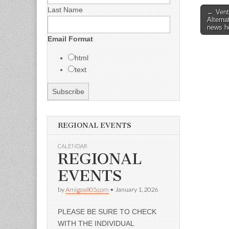
Last Name
Post
← Ventu
Alterna
naviga
news h
Email Format
html
text
REGIONAL EVENTS
CALENDAR
REGIONAL
EVENTS
by
Amigos805.com
•
January 1, 2026
PLEASE BE SURE TO CHECK
WITH THE INDIVIDUAL