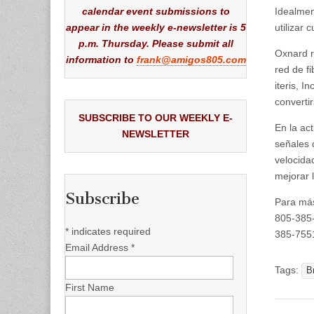
calendar event submissions to
Idealmen
appear in the weekly e-newsletter is 5
utilizar 
p.m. Thursday. Please submit all
Oxnard r
information to
frank@amigos805.com
red de f
iteris, I
converti
SUBSCRIBE TO OUR WEEKLY E-
En la ac
NEWSLETTER
señales d
velocida
mejorar 
Subscribe
Para más
805-385
*
indicates required
385-755
Email Address
*
Tags:
B
First Name