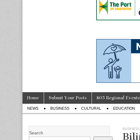
Skip
Main
Home
Submit Your Posts
805 Regional Events
to
menu
Sub
content
NEWS
BUSINESS
CULTURAL
EDUCATION
menu
BUSINESS
Search
Bil