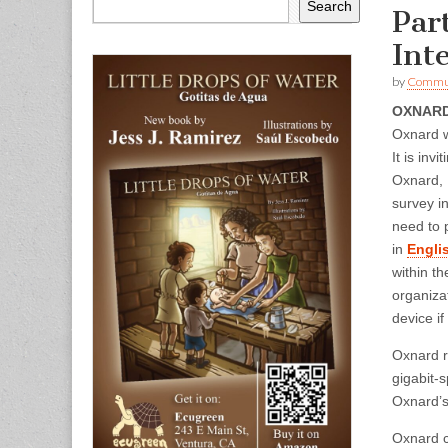
Search
Par
Int
by
Commun
OXNAR
Oxnard w
It is inv
Oxnard, 
survey i
need to 
in
Engli
within th
organiza
device i
Oxnard r
gigabit-s
Oxnard’s 
Oxnard c