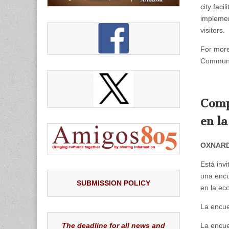
city faci
implemen
visitors.
For more
Communic
Compa
en l
OXNAR
Está inv
una encu
SUBMISSION POLICY
en la ec
La encue
The deadline for all news and
La encue