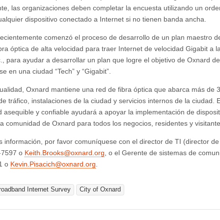
te, las organizaciones deben completar la encuesta utilizando un ord
cualquier dispositivo conectado a Internet si no tienen banda ancha.
ecientemente comenzó el proceso de desarrollo de un plan maestro de 
ibra óptica de alta velocidad para traer Internet de velocidad Gigabit a
nc., para ayudar a desarrollar un plan que logre el objetivo de Oxnard d
rse en una ciudad “Tech” y “Gigabit”.
tualidad, Oxnard mantiene una red de fibra óptica que abarca más de 35 
e tráfico, instalaciones de la ciudad y servicios internos de la ciudad.
d asequible y confiable ayudará a apoyar la implementación de dispositi
la comunidad de Oxnard para todos los negocios, residentes y visitante
 información, por favor comuníquese con el director de TI (director de
-7597 o
Keith.Brooks@oxnard.org
, o el Gerente de sistemas de comun
1 o
Kevin.Pisacich@oxnard.org
.
roadband Internet Survey
City of Oxnard