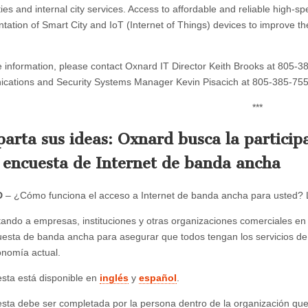
lities and internal city services. Access to affordable and reliable high-
tation of Smart City and IoT (Internet of Things) devices to improve t
 information, please contact Oxnard IT Director Keith Brooks at 805-
ations and Security Systems Manager Kevin Pisacich at 805-385-75
***
rta sus ideas: Oxnard busca la participa
a encuesta de Internet de banda ancha
D
– ¿Cómo funciona el acceso a Internet de banda ancha para usted? 
itando a empresas, instituciones y otras organizaciones comerciales e
esta de banda ancha para asegurar que todos tengan los servicios de I
onomía actual.
sta está disponible en
inglés
y
español
.
sta debe ser completada por la persona dentro de la organización que s