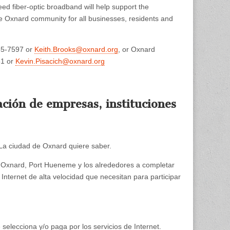
speed fiber-optic broadband will help support the
he Oxnard community for all businesses, residents and
385-7597 or
Keith.Brooks@oxnard.org
, or Oxnard
51 or
Kevin.Pisacich@oxnard.org
ción de empresas, instituciones
La ciudad de Oxnard quiere saber.
n Oxnard, Port Hueneme y los alrededores a completar
nternet de alta velocidad que necesitan para participar
elecciona y/o paga por los servicios de Internet.