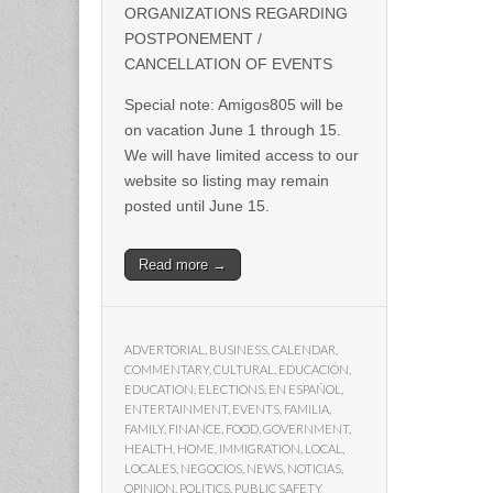
ORGANIZATIONS REGARDING
POSTPONEMENT /
CANCELLATION OF EVENTS
Special note: Amigos805 will be
on vacation June 1 through 15.
We will have limited access to our
website so listing may remain
posted until June 15.
Read more →
ADVERTORIAL
,
BUSINESS
,
CALENDAR
,
COMMENTARY
,
CULTURAL
,
EDUCACIÓN
,
EDUCATION
,
ELECTIONS
,
EN ESPAÑOL
,
ENTERTAINMENT
,
EVENTS
,
FAMILIA
,
FAMILY
,
FINANCE
,
FOOD
,
GOVERNMENT
,
HEALTH
,
HOME
,
IMMIGRATION
,
LOCAL
,
LOCALES
,
NEGOCIOS
,
NEWS
,
NOTICIAS
,
OPINION
,
POLITICS
,
PUBLIC SAFETY