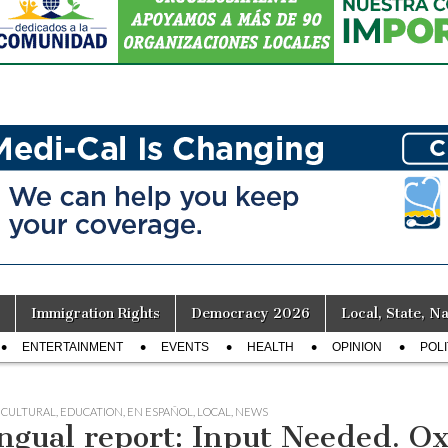
Immigration Rights
Democracy 2026
Local, State, Na
ENTERTAINMENT
EVENTS
HEALTH
OPINION
POLI
,
CULTURAL
,
EDUCATION
,
EN ESPAÑOL
,
LOCAL
,
NEWS
ingual report: Input Needed. O