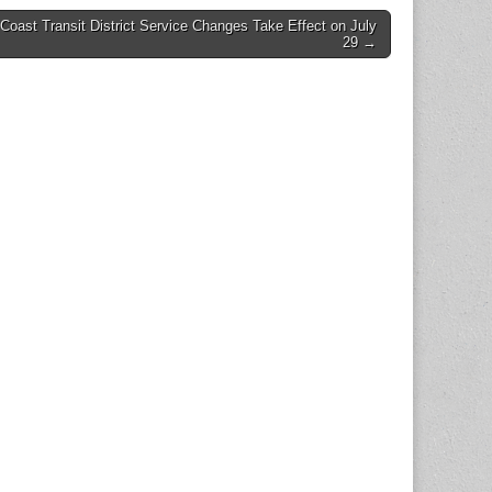
Coast Transit District Service Changes Take Effect on July
29 →