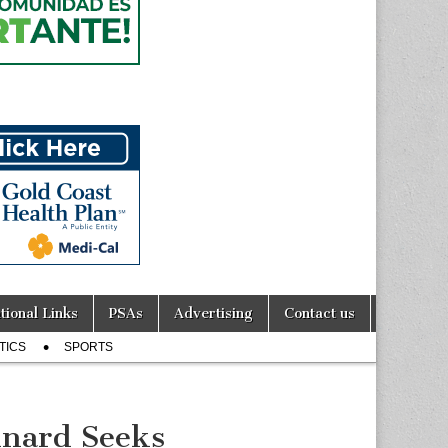
tional Links
PSAs
Advertising
Contact us
TICS
SPORTS
xnard Seeks